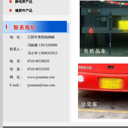
静电带产品
橡胶件产品
地 址：
江阴市青阳镇桐岐
冯栋颖 13915206889
联系人：
冯小华 13606165915
电 话：
0510-86558659
传 真：
0510-86551639
网 址：
www.jynantian.com
E-mail：
jynantian@sina.com